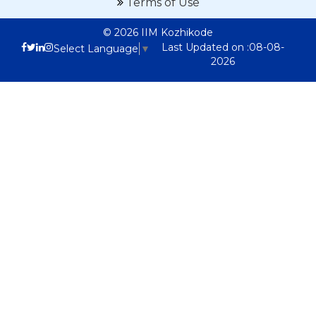
Terms of Use
© 2026 IIM Kozhikode
Last Updated on :08-08-
Select Language
▼
2026